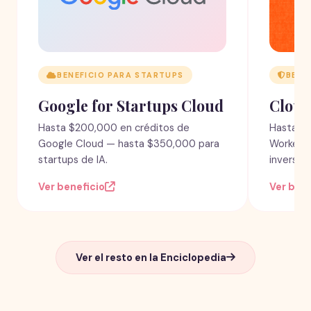
BENEFICIO PARA STARTUPS
BENE
Google for Startups Cloud
Cloud
Hasta $200,000 en créditos de
Hasta $3
Google Cloud — hasta $350,000 para
Workers, 
startups de IA.
inversión
Ver beneficio
Ver bene
Ver el resto en la Enciclopedia