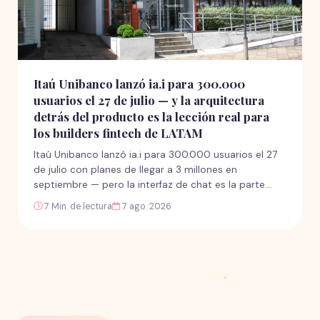
Itaú Unibanco lanzó ia.i para 300.000
usuarios el 27 de julio — y la arquitectura
detrás del producto es la lección real para
los builders fintech de LATAM
Itaú Unibanco lanzó ia.i para 300.000 usuarios el 27
de julio con planes de llegar a 3 millones en
septiembre — pero la interfaz de chat es la parte
menos instructiva de la historia para los builders de
7 Min. de lectura
7 ago. 2026
fintech en LATAM. Lo que realmente importa son las
150 soluciones de IA generativa ya en producción y la
década de infraestructura de datos gobernada que
las hizo posibles.