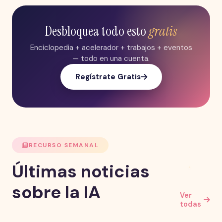
Desbloquea todo esto
gratis
Enciclopedia + acelerador + trabajos + eventos
— todo en una cuenta.
Regístrate Gratis
RECURSO SEMANAL
Últimas noticias
sobre la IA
Ver
todas