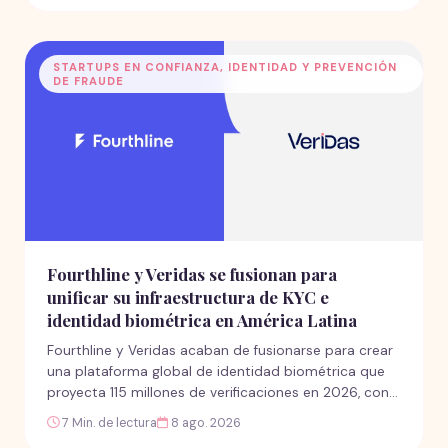
compañía se expanden silenciosamente hacia
salones de clase y plataformas de formación laboral
en América Latina. La pregunta que ningún
STARTUPS EN CONFIANZA, IDENTIDAD Y PREVENCIÓN
comunicado de prensa puede responder es si su
DE FRAUDE
mandato producirá un diálogo genuino de política
pública con la región, o simplemente le abrirá el
camino al mercado.
Fourthline y Veridas se fusionan para
unificar su infraestructura de KYC e
identidad biométrica en América Latina
Fourthline y Veridas acaban de fusionarse para crear
una plataforma global de identidad biométrica que
proyecta 115 millones de verificaciones en 2026, con
América Latina como objetivo estratégico central.
7 Min. de lectura
8 ago. 2026
Pero detrás del anuncio hay preguntas estructurales